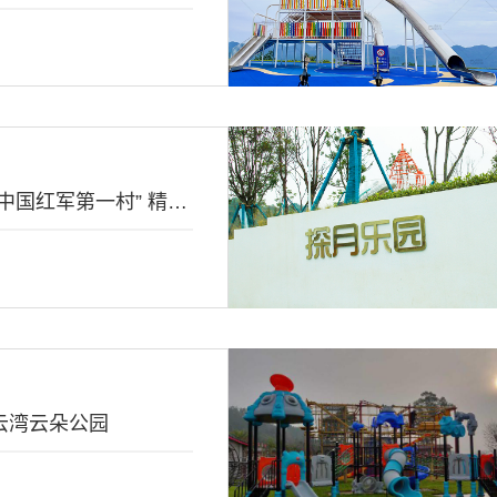
遂宁蓬溪“中国红军第一村” 精品示范村
云湾云朵公园