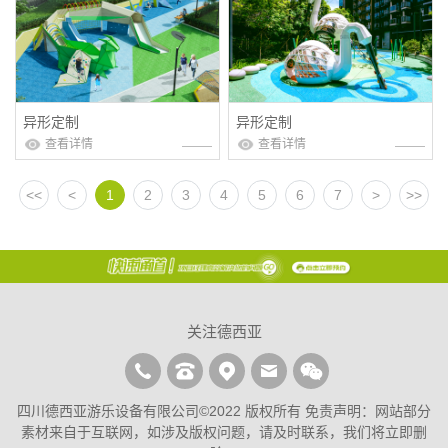
异形定制
异形定制
查看详情
查看详情
<<
<
1
2
3
4
5
6
7
>
>>
关注德西亚
四川德西亚游乐设备有限公司©2022 版权所有 免责声明：网站部分
素材来自于互联网，如涉及版权问题，请及时联系，我们将立即删