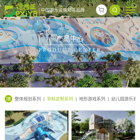
中国游乐设施知名品牌
产品中心
PRODUCT CENTER
整体规划系列
|
非标定制系列
|
地形游戏系列
|
幼儿园游乐系