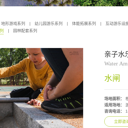
地形游戏系列
|
幼儿园游乐系列
|
体能拓展系列
|
互动游乐设
列
|
园林配套系列
亲子水
Water Am
水闸
场地面积：
适用场地：
咨询电话：
1
立即咨