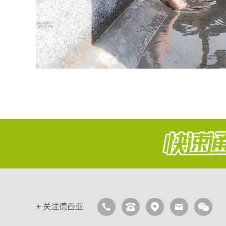
+
关注德西亚